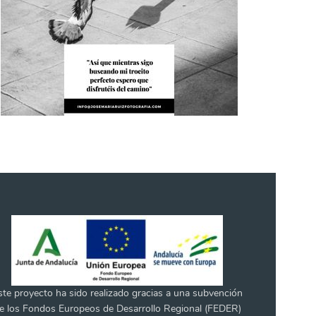
ste proyecto ha sido realizado gracias a una subvención
e los Fondos Europeos de Desarrollo Regional (FEDER)