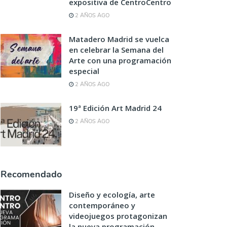
expositiva de CentroCentro
2 AÑOS AGO
Matadero Madrid se vuelca
en celebrar la Semana del
Arte con una programación
especial
2 AÑOS AGO
19ª Edición Art Madrid 24
2 AÑOS AGO
Recomendado
Diseño y ecología, arte
contemporáneo y
videojuegos protagonizan
la nueva programación