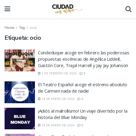
Home
Tag
ocio
Etiqueta:
ocio
Condeduque acoge en febrero las poderosas
propuestas escénicas de Angélica Liddell,
Gastón Core, Trajal Harrell y Jay Jay Johanson
1 DE FEBRERO DE 2024
3
El Teatro Español acoge el estreno absoluto
de Carmen nada de nadie
18 DE ENERO DE 2024
2
¡Adiós al malrollismo! Un viaje divertido por la
historia del Blue Monday
15 DE ENERO DE 2024
5