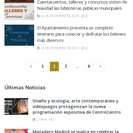
Cuentacuentos, talleres y concursos visten de
Navidad las bibliotecas públicas municipales
14 DE DICIEMBRE DE 2023
2
El Ayuntamiento presenta un completo
itinerario para conocer y disfrutar los belenes
más diversos
11 DE DICIEMBRE DE 2023
2
1
2
3
…
6
Últimas Noticias
Diseño y ecología, arte contemporáneo y
videojuegos protagonizan la nueva
programación expositiva de CentroCentro
2 AÑOS AGO
Matadero Madrid se vuelca en celebrar la